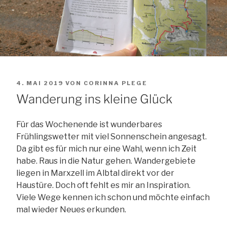
VERÖFFENTLICHT
4. MAI 2019
VON
CORINNA PLEGE
AM
Wanderung ins kleine Glück
Für das Wochenende ist wunderbares
Frühlingswetter mit viel Sonnenschein angesagt.
Da gibt es für mich nur eine Wahl, wenn ich Zeit
habe. Raus in die Natur gehen. Wandergebiete
liegen in Marxzell im Albtal direkt vor der
Haustüre. Doch oft fehlt es mir an Inspiration.
Viele Wege kennen ich schon und möchte einfach
mal wieder Neues erkunden.