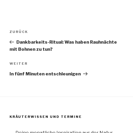
Beitragsnavigation
Vorheriger
ZURÜCK
Beitrag
Dankbarkeits-Ritual: Was haben Rauhnächte
mit Bohnen zu tun?
Nächster
WEITER
Beitrag
In fünf Minuten entschleunigen
KRÄUTERWISSEN UND TERMINE
Deine monatliche Inspiration aus der Natur –