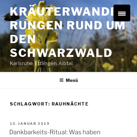
Zum
KRÄUTERWANDE
Inhalt
springen
RUNGEN RUND UM
DEN
SCHWARZWALD
Karlsruhe. Ettlingen. Albtal.
Menü
SCHLAGWORT:
RAUHNÄCHTE
VERÖFFENTLICHT
13. JANUAR 2019
AM
Dankbarkeits-Ritual: Was haben